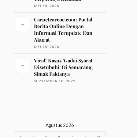
MEI 15, 2026
Carpetcareoc.com: Portal
Berita Online Dengan
Informasi Terupdate Dan
Akurat
MEI 15, 2026
Viral! Kasus ‘Gadai Syarat
Disetubuhi’ Di Semarang,
Simak Faktanya
SEPTEMBER 18, 2025
Agustus 2026
S
S
R
K
J
S
M