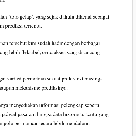
tilah ‘toto gelap’, yang sejak dahulu dikenal sebagai
 prediksi tertentu.
nan tersebut kini sudah hadir dengan berbagai
ng lebih fleksibel, serta akses yang dirancang
i variasi permainan sesuai preferensi masing-
 maupun mekanisme prediksinya.
umnya menyediakan informasi pelengkap seperti
, jadwal pasaran, hingga data historis tertentu yang
pola permainan secara lebih mendalam.