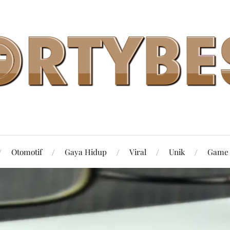
Otomotif
Gaya Hidup
Viral
Unik
Game