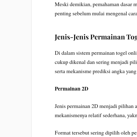
Meski demikian, pemahaman dasar me
penting sebelum mulai mengenal cara 
Jenis-Jenis Permainan To
Di dalam sistem permainan togel onlin
cukup dikenal dan sering menjadi pil
serta mekanisme prediksi angka yang 
Permainan 2D
Jenis permainan 2D menjadi pilihan 
mekanismenya relatif sederhana, yak
Format tersebut sering dipilih oleh