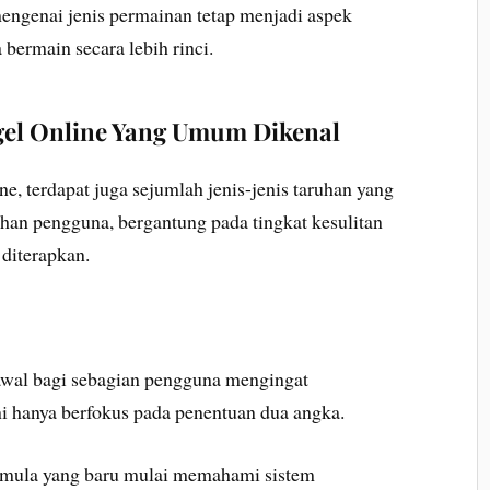
ngenai jenis permainan tetap menjadi aspek
bermain secara lebih rinci.
gel Online Yang Umum Dikenal
e, terdapat juga sejumlah jenis-jenis taruhan yang
ihan pengguna, bergantung pada tingkat kesulitan
diterapkan.
awal bagi sebagian pengguna mengingat
ni hanya berfokus pada penentuan dua angka.
 pemula yang baru mulai memahami sistem