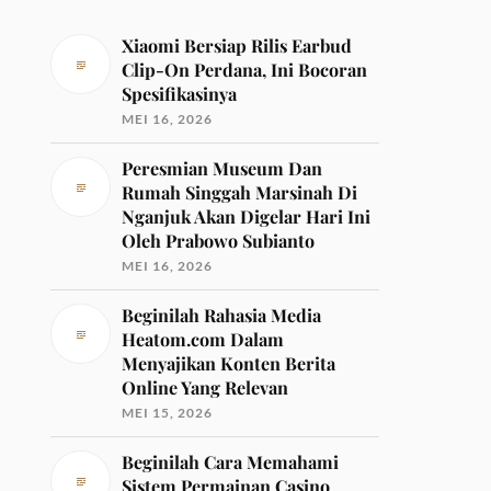
Xiaomi Bersiap Rilis Earbud
Clip-On Perdana, Ini Bocoran
Spesifikasinya
MEI 16, 2026
Peresmian Museum Dan
Rumah Singgah Marsinah Di
Nganjuk Akan Digelar Hari Ini
Oleh Prabowo Subianto
MEI 16, 2026
Beginilah Rahasia Media
Heatom.com Dalam
Menyajikan Konten Berita
Online Yang Relevan
MEI 15, 2026
Beginilah Cara Memahami
Sistem Permainan Casino