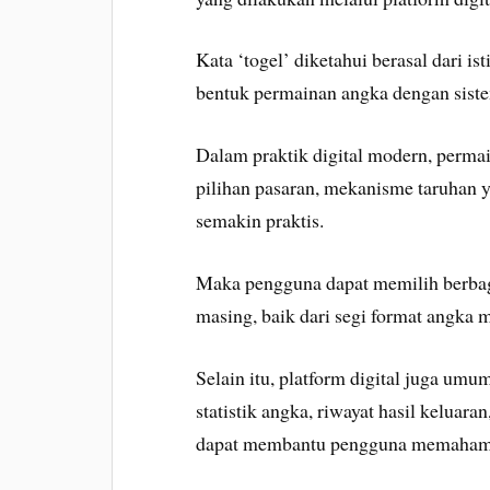
Kata ‘togel’ diketahui berasal dari is
bentuk permainan angka dengan sistem
Dalam praktik digital modern, permai
pilihan pasaran, mekanisme taruhan ya
semakin praktis.
Maka pengguna dapat memilih berbaga
masing, baik dari segi format angka
Selain itu, platform digital juga um
statistik angka, riwayat hasil keluaran
dapat membantu pengguna memahami 