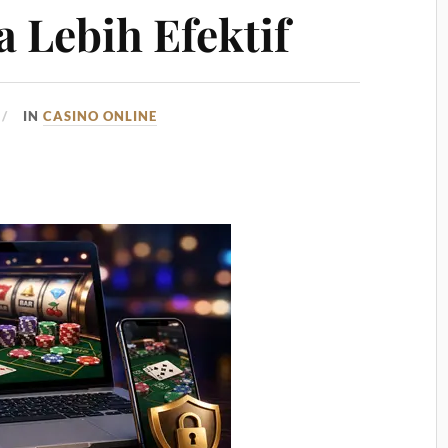
a Lebih Efektif
IN
CASINO ONLINE