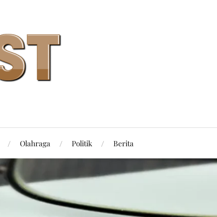
Olahraga
Politik
Berita