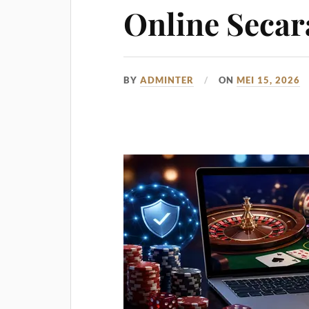
Online Secar
BY
ADMINTER
ON
MEI 15, 2026