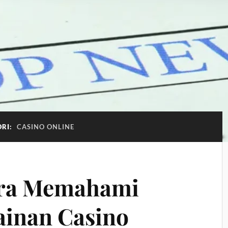
ORI:
CASINO ONLINE
ara Memahami
ainan Casino