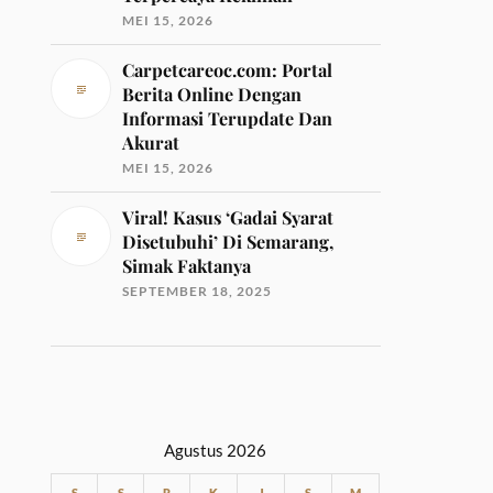
MEI 15, 2026
Carpetcareoc.com: Portal
Berita Online Dengan
Informasi Terupdate Dan
Akurat
MEI 15, 2026
Viral! Kasus ‘Gadai Syarat
Disetubuhi’ Di Semarang,
Simak Faktanya
SEPTEMBER 18, 2025
Agustus 2026
S
S
R
K
J
S
M