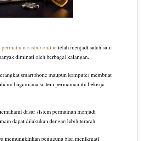
,
permainan casino online
telah menjadi salah satu
banyak diminati oleh berbagai kalangan.
perangkat smartphone maupun komputer membuat
ahami bagaimana sistem permainan itu bekerja
 memahami dasar sistem permainan menjadi
main dapat dilakukan dengan lebih terarah.
nya memungkinkan pengguna bisa menikmati