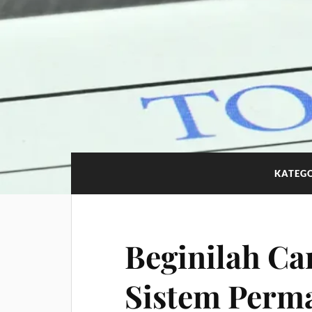
KATEG
Beginilah C
Sistem Perm